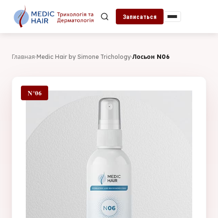
Записаться
Главная
·
Medic Hair by Simone Trichology
·
Лосьон N06
N°06