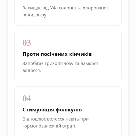
Захищає від УФ, солоної та хлорованої
води, вітру.
03
Проти посічених кінчиків
Запобігає трихоптілозу та ламкості
волосся.
04
Стимуляція фолікулів
Відновлює волосся навіть при
гормонозалежній втраті.