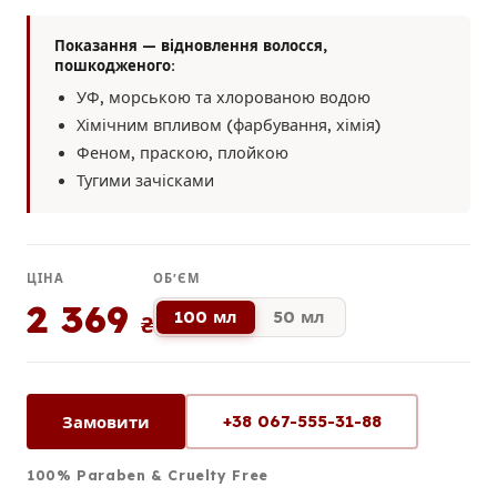
Показання — відновлення волосся,
пошкодженого:
УФ, морською та хлорованою водою
Хімічним впливом (фарбування, хімія)
Феном, праскою, плойкою
Тугими зачісками
ЦІНА
ОБ'ЄМ
2 369
100 мл
50 мл
₴
+38 067-555-31-88
Замовити
100% Paraben & Cruelty Free