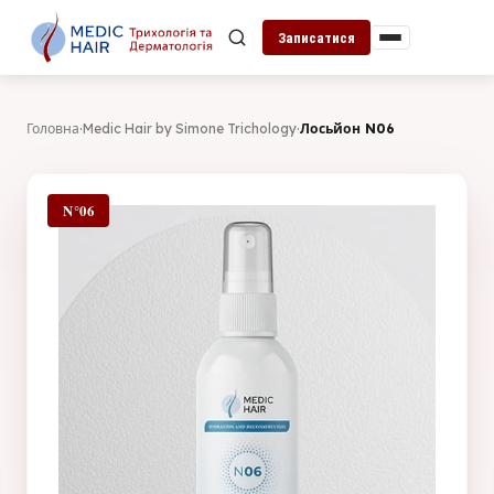
Записатися
Головна
·
Medic Hair by Simone Trichology
·
Лосьйон N06
N°06