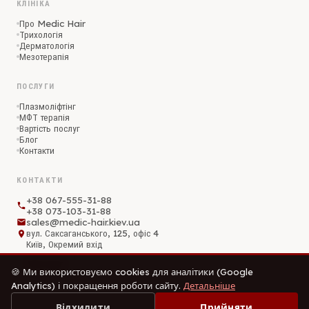
КЛІНІКА
Про Medic Hair
Трихологія
Дерматологія
Мезотерапія
ПОСЛУГИ
Плазмоліфтінг
МФТ терапія
Вартість послуг
Блог
Контакти
КОНТАКТИ
+38 067-555-31-88
+38 073-103-31-88
sales@medic-hair.kiev.ua
вул. Саксаганського, 125, офіс 4
Київ, Окремий вхід
На карті
🍪 Ми використовуємо cookies для аналітики (Google
Analytics) і покращення роботи сайту.
Детальніше
Відхилити
Прийняти