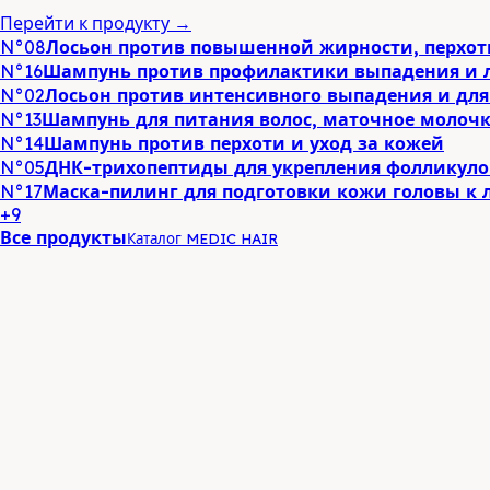
Перейти к продукту →
N°08
Лосьон против повышенной жирности, перхот
N°16
Шампунь против профилактики выпадения и 
N°02
Лосьон против интенсивного выпадения и для
N°13
Шампунь для питания волос, маточное молоч
N°14
Шампунь против перхоти и уход за кожей
N°05
ДНК-трихопептиды для укрепления фолликуло
N°17
Маска-пилинг для подготовки кожи головы к
+9
Все продукты
Каталог MEDIC HAIR