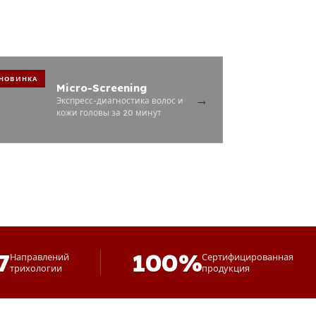
НОВИНКА
Micro-Screening
→
Экспресс-диагностика волос и
кожи головы за 20 минут
7
100%
Направлений
Сертифицированная
трихологии
продукция