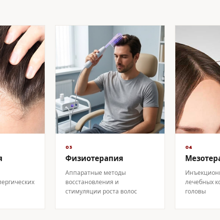
03
04
я
Физиотерапия
Мезотер
Аппаратные методы
Инъекцион
лергических
восстановления и
лечебных к
стимуляции роста волос
головы