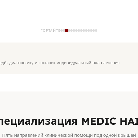
От малых очагов до
Очаговая
Равномерное истончение из
Диффузная
тотального облысения —
алопеция
за стресса, дефицита железа
алопеция
тся
аутоиммунный механизм
или гормональных
изменений
ГОРТАЙТЕ
едёт диагностику и составит индивидуальный план лечения
пециализация MEDIC HA
Пять направлений клинической помощи под одной крышей