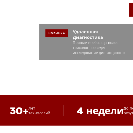
Удаленная
НОВИНКА
Диагностика
Пришлите образцы волос —
трихолог проведет
исследование дистанционно
30+
4 недели
Лет
До п
технологий
резу