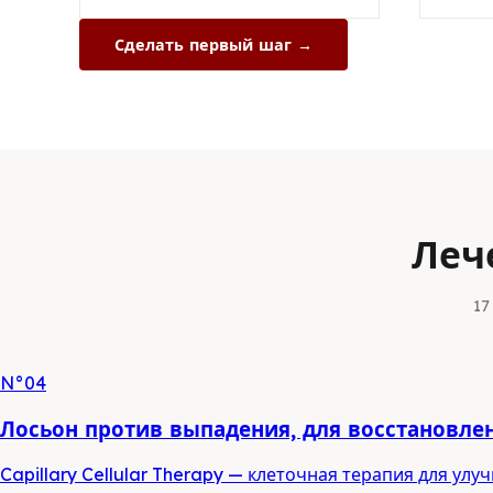
Сделать первый шаг →
микроскопический анализ волос
цифровую трихоскопию
Леч
17
N°04
Лосьон против выпадения, для восстановле
Capillary Cellular Therapy — клеточная терапия для у