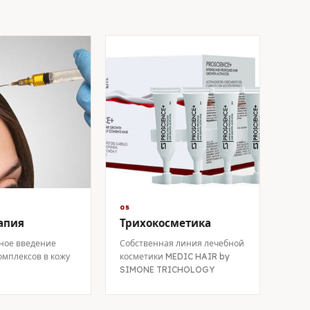
05
апия
Трихокосметика
ное введение
Собственная линия лечебной
омплексов в кожу
косметики MEDIC HAIR by
SIMONE TRICHOLOGY