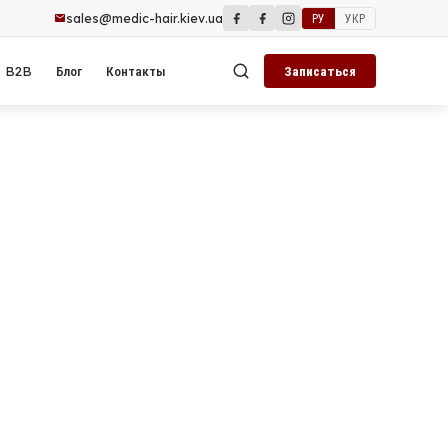
sales@medic-hair.kiev.ua
РУ
УКР
B2B
Блог
Контакты
Записаться
ье
вы
ния,
нов