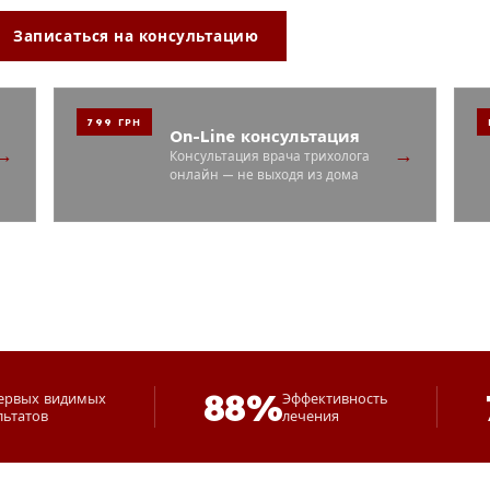
Записаться на консультацию
+38 067-555-31-88
799 ГРН
On-Line консультация
→
→
Консультация врача трихолога
онлайн — не выходя из дома
88%
ервых видимых
Эффективность
льтатов
лечения