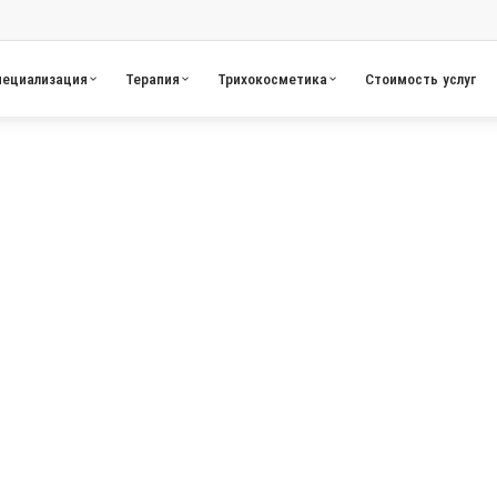
пециализация
Терапия
Трихокосметика
Стоимость услуг
КЛИНИКА ТРИХОЛОГИИ И ДЕРМАТОЛОГИИ · КИЕВ
озвращаем здоров
олос и кожи голо
плексная диагностика, персональная программа лече
рантированный результат без миноксидила и гормо