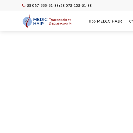
+38 067-555-31-88
+38 073-103-31-88
Про MEDIC HAIR
С
В
в
Ком
га