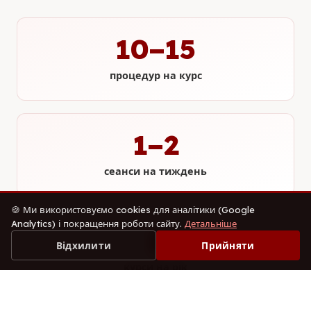
10–15
процедур на курс
1–2
сеанси на тиждень
🍪 Ми використовуємо cookies для аналітики (Google
Analytics) і покращення роботи сайту.
Детальніше
2
Відхилити
Прийняти
курси на рік