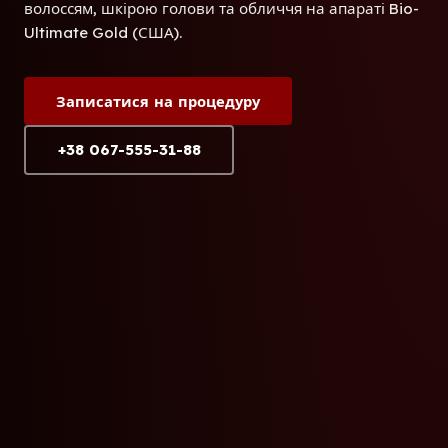
волоссям, шкірою голови та обличчя на апараті Bio-
Ultimate Gold (США).
Записатися на процедуру
+38 067-555-31-88