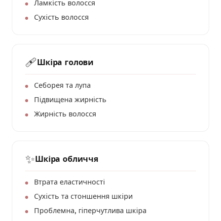
Ламкість волосся
Сухість волосся
🩹
Шкіра голови
Себорея та лупа
Підвищена жирність
Жирність волосся
✨
Шкіра обличчя
Втрата еластичності
Сухість та стоншення шкіри
Проблемна, гіперчутлива шкіра