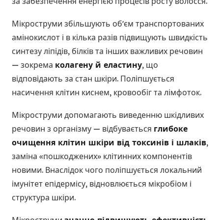
за забезпечення енергією процесів росту волосся.
Мікроструми збільшують обʼєм транспортованих
амінокислот і в кілька разів підвищують швидкість
синтезу ліпідів, білків та інших важливих речовин
— зокрема
колагену й еластину
, що
відповідають за стан шкіри. Поліпшується
насичення клітин киснем, кровообіг та лімфоток.
Мікроструми допомагають виведенню шкідливих
речовин з організму — відбувається
глибоке
очищення клітин шкіри від токсинів і шлаків
,
заміна «пошкоджених» клітинних компонентів
новими. Внаслідок чого поліпшується локальний
імунітет епідермісу, відновлюється мікробіом і
структура шкіри.