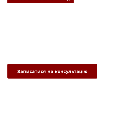
Остеопатія
Безпечне усунення проблем
без ліків та ін'єкцій
—
найефективніша методика мануального лікування,
що підходить навіть новонародженим та людям
похилого віку.
Записатися на консультацію
+38 067-555-31-88