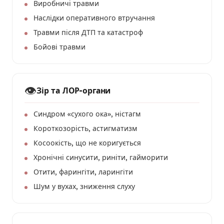
Виробничі травми
Наслідки оперативного втручання
Травми після ДТП та катастроф
Бойові травми
👁️
Зір та ЛОР-органи
Синдром «сухого ока», ністагм
Короткозорість, астигматизм
Косоокість, що не коригується
Хронічні синусити, риніти, гайморити
Отити, фарингіти, ларингіти
Шум у вухах, зниження слуху