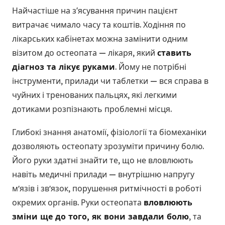
Найчастіше на з'ясування причин пацієнт
витрачає чимало часу та коштів. Ходіння по
лікарських кабінетах можна замінити одним
візитом до остеопата — лікаря, який
ставить
діагноз та лікує руками
. Йому не потрібні
інструменти, прилади чи таблетки — вся справа в
чуйних і тренованих пальцях, які легкими
дотиками розпізнають проблемні місця.
Глибокі знання анатомії, фізіології та біомеханіки
дозволяють остеопату зрозуміти причину болю.
Його руки здатні знайти те, що не вловлюють
навіть медичні прилади — внутрішню напругу
мʼязів і звʼязок, порушення ритмічності в роботі
окремих органів. Руки остеопата
вловлюють
зміни ще до того, як вони завдали болю
, та