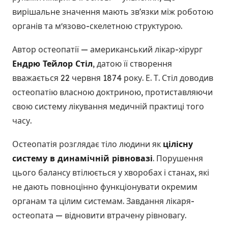
вирішальне значення мають зв'язки між роботою
органів та мʼязово-скелетною структурою.
Автор остеопатії — американський лікар-хірург
Ендрю Тейлор Стіл
, датою її створення
вважається 22 червня 1874 року. Е. Т. Стіл доводив
остеопатію власною доктриною, протиставляючи
свою систему лікування медичній практиці того
часу.
Остеопатія розглядає тіло людини як
цілісну
систему в динамічній рівновазі
. Порушення
цього балансу втілюється у хворобах і станах, які
не дають повноцінно функціонувати окремим
органам та цілим системам. Завдання лікаря-
остеопата — відновити втрачену рівновагу.