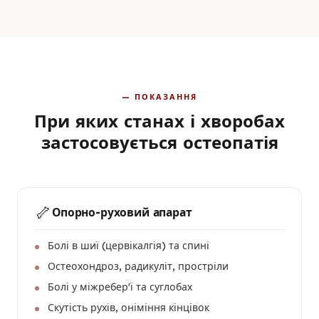
— ПОКАЗАННЯ
При яких станах і хворобах
застосовується остеопатія
🦴
Опорно-руховий апарат
Болі в шиї (цервікалгія) та спині
Остеохондроз, радикуліт, простріли
Болі у міжребер'ї та суглобах
Скутість рухів, оніміння кінцівок