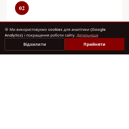
02
Узгодження
🍪 Ми використовуємо cookies для аналітики (Google
Адміністратор уточнює дату, час і вибирає
Analytics) і покращення роботи сайту.
Детальніше
зручний сервіс — Viber, Skype, Telegram,
Відхилити
Прийняти
Messenger.
03
Оплата
Попередня оплата з відправленням
підтвердження на пошту або месенджер.