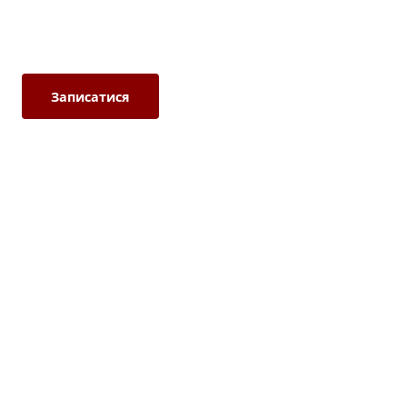
месенджери на вибір
Записатися
Як це працює →